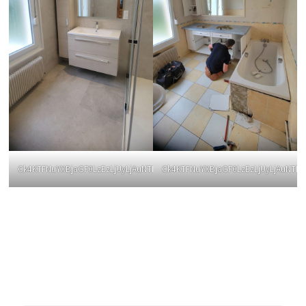
Ck4KTFNuYXBjaGF0LzEzLjUyLjAuNTIgKFNNLVM5MzZCOyBBbmRyb2lkIDE1I1
Ck4KTFNuYXBjaGF0LzEzLjUyLjAuNTI